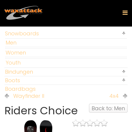
Snowboards
Men
Women
Youth
Bindungen
Boots
Boardbags
Wayfinder II
4x4
Riders Choice
Back to: Men