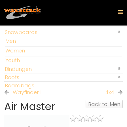
Snowboards
Men
Women
Youth
Bindungen
Boots
Boardbags
Wayfinder II
4x4
Air Master
Back to: Men