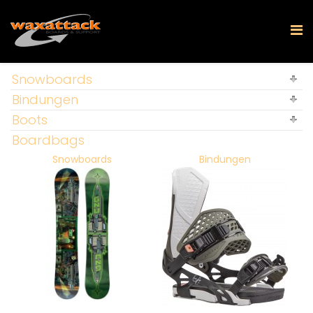
Snowboards
Bindungen
Boots
Boardbags
Snowboards
Bindungen