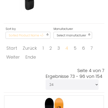
Sort by
Manufacturer:
Sorted Product Name +/-
Select manufacturer
Start
Zurück
1
2
3
4
5
6
7
Weiter
Ende
Seite 4 von 7
Ergebnisse 73 - 96 von 154