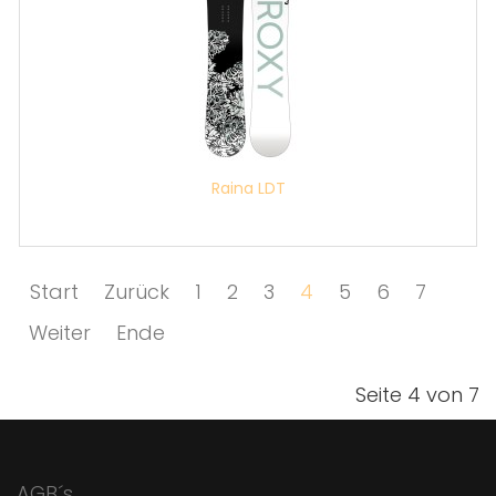
Raina LDT
Start
Zurück
1
2
3
4
5
6
7
Weiter
Ende
Seite 4 von 7
AGB´s