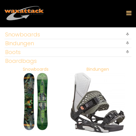
Snowboards
Bindungen
Boots
Boardbags
Snowboards
Bindungen