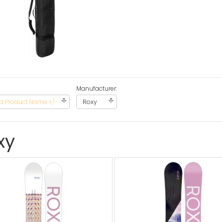
Manufacturer:
d Product Name +/-
Roxy
xy