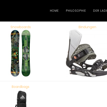
HOME
PHILOSOPHIE
DER LAD
Snowboards
Bindungen
Boardbags