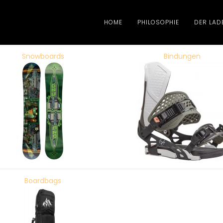
HOME
PHILOSOPHIE
DER LAD
Snowboards
Bindungen
Boardbags